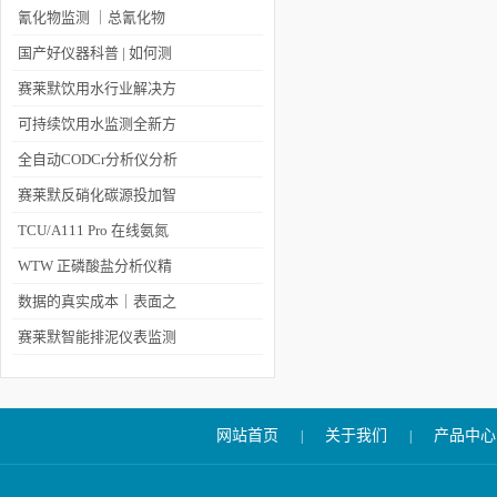
氰化物监测 ｜总氰化物
分析的五大技巧
国产好仪器科普 | 如何测
量溶解氧？
赛莱默饮用水行业解决方
案之实验室与便携分析仪
可持续饮用水监测全新方
器（三）
案
全自动CODCr分析仪分析
的内容和场景
赛莱默反硝化碳源投加智
能仪表监测解决方案
TCU/A111 Pro 在线氨氮
分析仪在自来水厂的应用
WTW 正磷酸盐分析仪精
确测量 PO4-P
数据的真实成本｜表面之
下是什么？
赛莱默智能排泥仪表监测
解决方案
网站首页
关于我们
产品中心
|
|