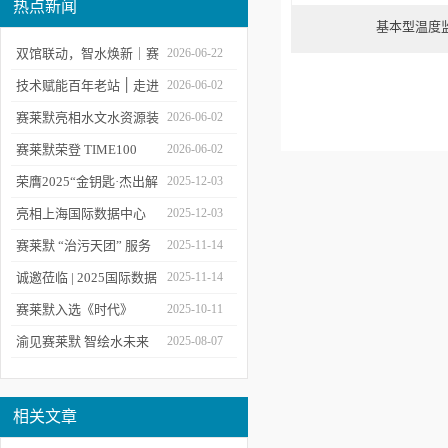
热点新闻
基本型温度
双馆联动，智水焕新｜赛
2026-06-22
莱默精彩亮相2026上海世
技术赋能百年老站 ׀ 走进
2026-06-02
环会
都江堰：从千年治水智慧
赛莱默亮相水文水资源装
2026-06-02
到现代水文监测
备展 | 以数字化和智能化
赛莱默荣登 TIME100
2026-06-02
技术赋能水文现代化建设
2026 全球百强影响力企
荣膺2025“金钥匙·杰出解
2025-12-03
业榜单
决方案”！赛莱默青少年
亮相上海国际数据中心
2025-12-03
水教育行动，浇灌可持续
展！赛莱默助力AI时代数
赛莱默 “治污天团” 服务
2025-11-14
发展未来
智未来
亚洲污水处理厂
诚邀莅临 | 2025国际数据
2025-11-14
中心展
赛莱默入选《时代》
2025-10-11
“2025全球最佳公司”榜单
渝见赛莱默 智绘水未来
2025-08-07
｜专题技术交流会点亮山
城水科技新图景
相关文章