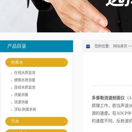
产品目录
您的位置：
网站首页
>
地表水
在线水质监测
便携水质测量
连续水质监测
流量测量
多普勒流速剖面仪
（
流速测量
原理工作，即当声波
浮标/剖面系统
源的速度。在ADCP
的速度不同，反射波
污水