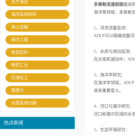
水产渔业
多普勒流速剖面仪
适
海洋等领域，多普勒
海洋监测科研
海上运输
1、河流流量监测：
ADCP可以精确测量
海洋工程
2、水库与湖泊监测：
食品饮料
在水库和湖泊中，AD
制药工业
3、海洋学研究：
石油化工
在海洋学领域，ADC
密度计
具有重要意义。
水质监测仪器
4、河口与潮汐研究：
河口和潮汐区域的水流
热点新闻
5、生态环境研究：