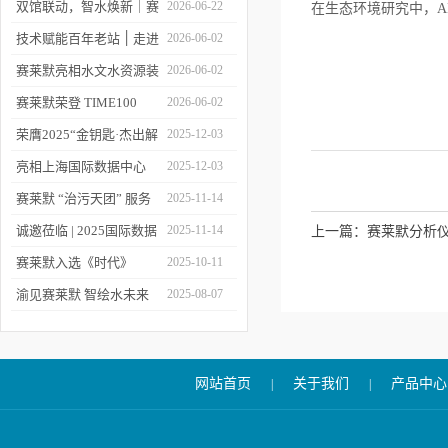
双馆联动，智水焕新｜赛
2026-06-22
在生态环境研究中，A
莱默精彩亮相2026上海世
技术赋能百年老站 ׀ 走进
2026-06-02
环会
都江堰：从千年治水智慧
赛莱默亮相水文水资源装
2026-06-02
到现代水文监测
备展 | 以数字化和智能化
赛莱默荣登 TIME100
2026-06-02
技术赋能水文现代化建设
2026 全球百强影响力企
荣膺2025“金钥匙·杰出解
2025-12-03
业榜单
决方案”！赛莱默青少年
亮相上海国际数据中心
2025-12-03
水教育行动，浇灌可持续
展！赛莱默助力AI时代数
赛莱默 “治污天团” 服务
2025-11-14
发展未来
智未来
亚洲污水处理厂
诚邀莅临 | 2025国际数据
2025-11-14
上一篇：
赛莱默分析
中心展
赛莱默入选《时代》
2025-10-11
“2025全球最佳公司”榜单
渝见赛莱默 智绘水未来
2025-08-07
｜专题技术交流会点亮山
城水科技新图景
网站首页
关于我们
产品中心
|
|