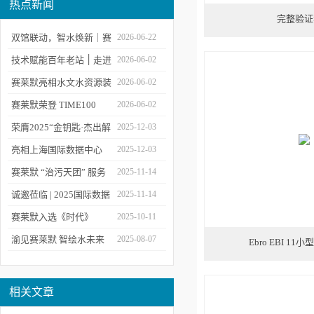
热点新闻
完整验证
双馆联动，智水焕新｜赛
2026-06-22
莱默精彩亮相2026上海世
技术赋能百年老站 ׀ 走进
2026-06-02
环会
都江堰：从千年治水智慧
赛莱默亮相水文水资源装
2026-06-02
到现代水文监测
备展 | 以数字化和智能化
赛莱默荣登 TIME100
2026-06-02
技术赋能水文现代化建设
2026 全球百强影响力企
荣膺2025“金钥匙·杰出解
2025-12-03
业榜单
决方案”！赛莱默青少年
亮相上海国际数据中心
2025-12-03
水教育行动，浇灌可持续
展！赛莱默助力AI时代数
赛莱默 “治污天团” 服务
2025-11-14
发展未来
智未来
亚洲污水处理厂
诚邀莅临 | 2025国际数据
2025-11-14
中心展
赛莱默入选《时代》
2025-10-11
“2025全球最佳公司”榜单
渝见赛莱默 智绘水未来
2025-08-07
Ebro EBI 1
｜专题技术交流会点亮山
城水科技新图景
相关文章