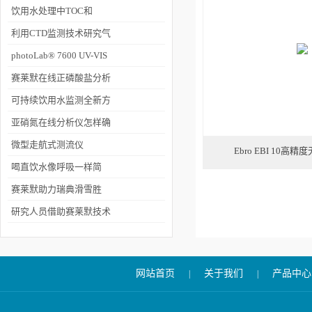
饮用水处理中TOC和
THM的风险管理--氯元素
利用CTD监测技术研究气
候变化
photoLab® 7600 UV-VIS
分光光度计生物应用案例
赛莱默在线正磷酸盐分析
仪帮助控制饮用水中的管
可持续饮用水监测全新方
道腐蚀
案
亚硝氮在线分析仪怎样确
保测量的高度及稳定性
微型走航式测流仪
Ebro EBI 10
SONTEK-RS5高效完成河
喝直饮水像呼吸一样简
南水文应急演练测验任务
单！赛莱默智慧供水解决
赛莱默助力瑞典滑雪胜
方案让临港社区水质秒变
地，打造雪季背后的稳定
研究人员借助赛莱默技术
“鲜”
“水动力”
探索地球生命的起源
网站首页
关于我们
产品中心
|
|