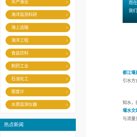
水产渔业
而在‘
我
海洋监测科研
海上运输
海洋工程
食品饮料
制药工业
都江堰
石油化工
引水方
密度计
知水，
水质监测仪器
堰水文
与流量
热点新闻