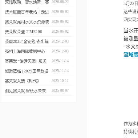
双馆联动，智水焕新｜赛
2026-06-22
5月22
莱默精彩亮相2026上海世
这些设
技术赋能百年老站 ׀ 走进
2026-06-02
涵实现
环会
都江堰：从千年治水智慧
赛莱默亮相水文水资源装
2026-06-02
当水
到现代水文监测
备展 | 以数字化和智能化
赛莱默荣登 TIME100
2026-06-02
被测
技术赋能水文现代化建设
2026 全球百强影响力企
荣膺2025“金钥匙·杰出解
2025-12-03
“水文
业榜单
决方案”！赛莱默青少年
亮相上海国际数据中心
2025-12-03
流域
水教育行动，浇灌可持续
展！赛莱默助力AI时代数
赛莱默 “治污天团” 服务
2025-11-14
发展未来
智未来
亚洲污水处理厂
诚邀莅临 | 2025国际数据
2025-11-14
中心展
赛莱默入选《时代》
2025-10-11
“2025全球最佳公司”榜单
渝见赛莱默 智绘水未来
2025-08-07
｜专题技术交流会点亮山
城水科技新图景
作为水
持续利