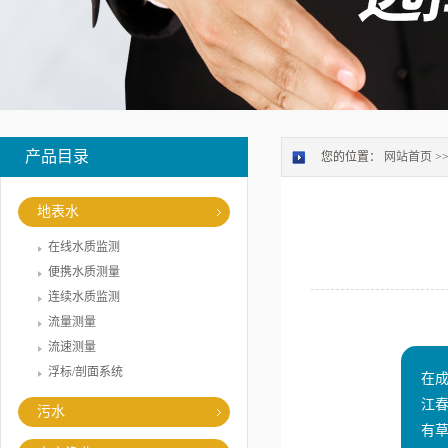
产品目录
您的位置：
网站首页
>
地表水
在线水质监测
便携水质测量
连续水质监测
流量测量
流速测量
浮标/剖面系统
在
江
污水
有