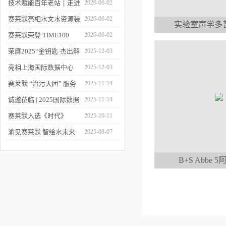
莱默精彩亮相2026上海世
技术赋能百年老站 ׀ 走进
2026-06-02
环会
都江堰：从千年治水智慧
赛莱默亮相水文水资源装
2026-06-02
实验室声学多
到现代水文监测
备展 | 以数字化和智能化
赛莱默荣登 TIME100
2026-06-02
技术赋能水文现代化建设
2026 全球百强影响力企
荣膺2025“金钥匙·杰出解
2025-12-03
业榜单
决方案”！赛莱默青少年
亮相上海国际数据中心
2025-12-03
水教育行动，浇灌可持续
展！赛莱默助力AI时代数
赛莱默 “治污天团” 服务
2025-11-14
发展未来
智未来
亚洲污水处理厂
诚邀莅临 | 2025国际数据
2025-11-14
中心展
赛莱默入选《时代》
2025-10-11
“2025全球最佳公司”榜单
渝见赛莱默 智绘水未来
2025-08-07
｜专题技术交流会点亮山
B+S Abbe
城水科技新图景