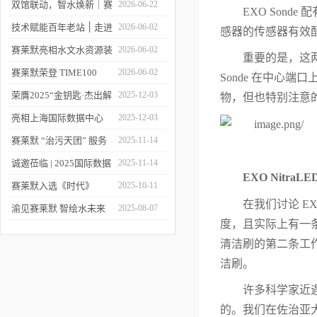
双馆联动，智水焕新｜赛
2026-06-22
EXO Sond
莱默精彩亮相2026上海世
技术赋能百年老站 ׀ 走进
2026-06-02
感器的传感器有效
环会
都江堰：从千年治水智慧
赛莱默亮相水文水资源装
2026-06-02
重要的是，这
到现代水文监测
备展 | 以数字化和智能化
赛莱默荣登 TIME100
2026-06-02
Sonde 在中心
技术赋能水文现代化建设
2026 全球百强影响力企
荣膺2025“金钥匙·杰出解
2025-12-03
物，但也特别注意
业榜单
决方案”！赛莱默青少年
亮相上海国际数据中心
2025-12-03
水教育行动，浇灌可持续
展！赛莱默助力AI时代数
赛莱默 “治污天团” 服务
2025-11-14
发展未来
智未来
亚洲污水处理厂
诚邀莅临 | 2025国际数据
2025-11-14
EXO NitraL
中心展
赛莱默入选《时代》
2025-10-11
在我们讨论 EX
“2025全球最佳公司”榜单
渝见赛莱默 智绘水未来
2025-08-07
度，且实际上有一
｜专题技术交流会点亮山
清洁刷的第二条工作
城水科技新图景
洁刷。
许多科学家近遇
的。我们在佐治亚