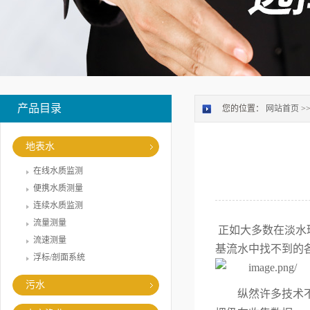
产品目录
您的位置：
网站首页
>
地表水
在线水质监测
便携水质测量
连续水质监测
流量测量
正如大多数在淡水
流速测量
基流水中找不到的各
浮标/剖面系统
污水
纵然许多技术