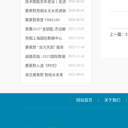
莱默精彩亮相2026上海世
技术赋能百年老站 ׀ 走进
2026-06-02
环会
都江堰：从千年治水智慧
赛莱默亮相水文水资源装
2026-06-02
到现代水文监测
备展 | 以数字化和智能化
赛莱默荣登 TIME100
2026-06-02
技术赋能水文现代化建设
2026 全球百强影响力企
荣膺2025“金钥匙·杰出解
2025-12-03
上一篇：
业榜单
决方案”！赛莱默青少年
亮相上海国际数据中心
2025-12-03
水教育行动，浇灌可持续
展！赛莱默助力AI时代数
赛莱默 “治污天团” 服务
2025-11-14
发展未来
智未来
亚洲污水处理厂
诚邀莅临 | 2025国际数据
2025-11-14
中心展
赛莱默入选《时代》
2025-10-11
“2025全球最佳公司”榜单
渝见赛莱默 智绘水未来
2025-08-07
｜专题技术交流会点亮山
城水科技新图景
网站首页
关于我们
|
|