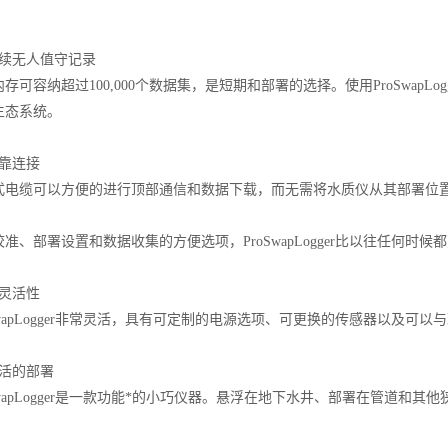
无人值守记录
容纳超过100,000个数据集，是短期和部署的选择。使用ProSwapL
生态系统。
靠连接
缆可以方便的进行顶部通信和数据下载，而无需将水质仪从其部署位置取
。
部署设置和数据收集的方便选项，ProSwapLogger比以往任何时
灵活性
apLogger非常灵活，具有可定制的电源选项、可更换的传感器以及可
活的部署
apLogger是一款功能*的小巧仪器。悬浮在地下水井、部署在管道和