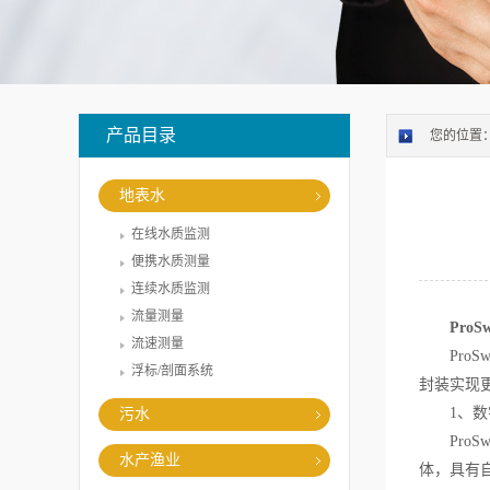
产品目录
您的位置
地表水
在线水质监测
便携水质测量
连续水质监测
流量测量
Pro
流速测量
ProS
浮标/剖面系统
封装实现
1、数
污水
ProSw
水产渔业
体，具有