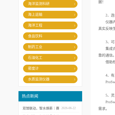
据！
海洋监测科研
海上运输
2、连续
仪器内存可
海洋工程
真实反映
食品饮料
3、可
制药工业
集成式电
靠的通信
石油化工
借助校准、
密度计
4、有
水质监测仪器
ProSw
5、灵
热点新闻
ProSw
双馆联动，智水焕新｜赛
2026-06-22
需求。