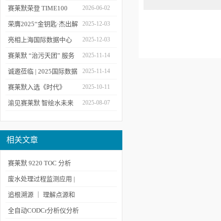
到现代水文监测
备展 | 以数字化和智能化
赛莱默荣登 TIME100
2026-06-02
技术赋能水文现代化建设
2026 全球百强影响力企
荣膺2025“金钥匙·杰出解
2025-12-03
业榜单
决方案”！赛莱默青少年
亮相上海国际数据中心
2025-12-03
水教育行动，浇灌可持续
展！赛莱默助力AI时代数
赛莱默 “治污天团” 服务
2025-11-14
发展未来
智未来
亚洲污水处理厂
诚邀莅临 | 2025国际数据
2025-11-14
中心展
赛莱默入选《时代》
2025-10-11
“2025全球最佳公司”榜单
渝见赛莱默 智绘水未来
2025-08-07
｜专题技术交流会点亮山
城水科技新图景
相关文章
赛莱默 9220 TOC 分析
仪：一体化配置，轻松实
废水处理过程监测应用 |
现多场景在线监测
紫外-可见分光光度传感
追根溯源 ｜ 理解点源和
器的校准和维护
非点源污染
全自动CODCr分析仪分析