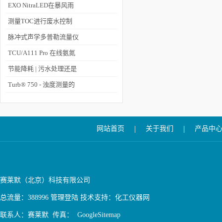
的内容和场景
EXO NitraLED在暴风雨
中的表现如何？
测量TOC进行废水控制
脉冲式声学多普勒流量仪
在城市排污中的应用
TCU/A111 Pro 在线氨氮
分析仪在自来水厂的应用
节能降耗 | 污水处理还是
水资源回收？
Turb® 750 - 浊度测量的
“艺术”
|
|
网站首页
关于我们
产品中
赛莱默（北京）科技有限公司
总流量：388996
管理登陆
技术支持：
化工仪器网
联系人：赛莱默 传真：
GoogleSitemap