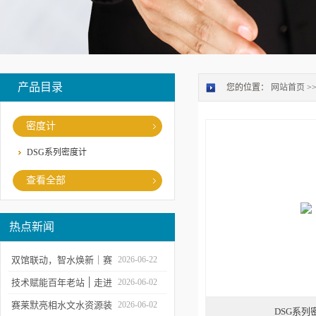
产品目录
您的位置：
网站首页
>
密度计
DSG系列密度计
查看全部
热点新闻
双馆联动，智水焕新｜赛
2026-06-22
莱默精彩亮相2026上海世
技术赋能百年老站 ׀ 走进
2026-06-02
环会
都江堰：从千年治水智慧
赛莱默亮相水文水资源装
2026-06-02
DSG系列