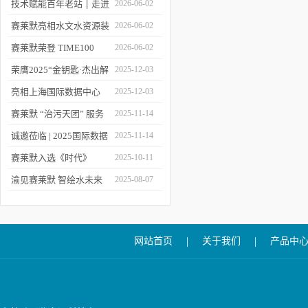
莱默精彩亮相2026上海世
技术赋能百年老站 ׀ 走进
2026-06-02
环会
都江堰：从千年治水智慧
赛莱默亮相水文水资源装
2026-06-02
到现代水文监测
备展 | 以数字化和智能化
赛莱默荣登 TIME100
2026-06-02
技术赋能水文现代化建设
2026 全球百强影响力企
荣膺2025“金钥匙·杰出解
2025-12-03
业榜单
决方案”！赛莱默青少年
亮相上海国际数据中心
2025-12-03
水教育行动，浇灌可持续
展！赛莱默助力AI时代数
赛莱默 “治污天团” 服务
2025-11-14
发展未来
智未来
亚洲污水处理厂
诚邀莅临 | 2025国际数据
2025-11-14
中心展
赛莱默入选《时代》
2025-10-11
“2025全球最佳公司”榜单
渝见赛莱默 智绘水未来
2025-08-07
｜专题技术交流会点亮山
城水科技新图景
|
|
网站首页
关于我们
产品中