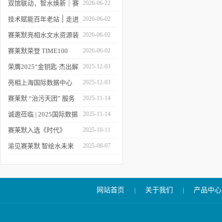
双馆联动，智水焕新｜赛
2026-06-22
莱默精彩亮相2026上海世
技术赋能百年老站 ׀ 走进
2026-06-02
环会
都江堰：从千年治水智慧
赛莱默亮相水文水资源装
2026-06-02
到现代水文监测
备展 | 以数字化和智能化
赛莱默荣登 TIME100
2026-06-02
技术赋能水文现代化建设
2026 全球百强影响力企
荣膺2025“金钥匙·杰出解
2025-12-03
业榜单
决方案”！赛莱默青少年
亮相上海国际数据中心
2025-12-03
水教育行动，浇灌可持续
展！赛莱默助力AI时代数
赛莱默 “治污天团” 服务
2025-11-14
发展未来
智未来
亚洲污水处理厂
诚邀莅临 | 2025国际数据
2025-11-14
中心展
赛莱默入选《时代》
2025-10-11
“2025全球最佳公司”榜单
渝见赛莱默 智绘水未来
2025-08-07
｜专题技术交流会点亮山
城水科技新图景
网站首页
关于我们
产品中心
|
|