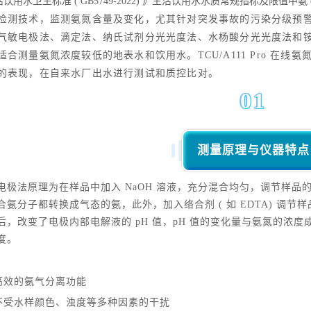
用水卫生标准 ( GB5749-2022) 》生活饮用水水质常规指标及限值中氨 ( 以
检测技术，监测氨氮含量及变化，尤其针对突发事故的污染分级预
气敏电极法、滴定法、纳氏试剂分光光度法、水杨酸分光光度法和
适
合测量氨氮浓度较低的地表水和饮用水。TCU/A111 Pro 在
的表现，在
自来水厂出水进行测试和质控比对。
01
测量原理与仪器特点
电极法原理为在样品中加入 NaOH 溶液，充分混合均匀，调节样品
合氨分子都转换成气态的氨，此外，加入络合剂 ( 如 EDTA) 调
后，改变了电极内部电解液的 pH 值，pH 值的变化量与氨氮的浓
度。
高效的氨气分离功能
不受水样颜色、浊度等多种因素的干扰