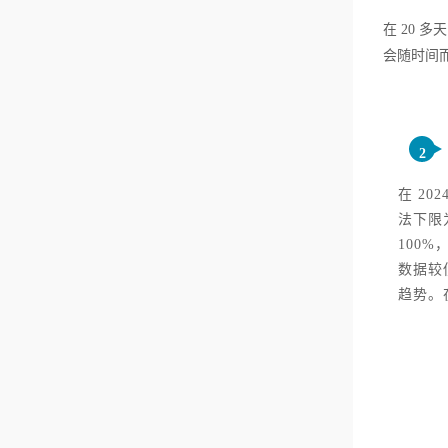
在 20 
会随时间而
2
在 20
法下限为
100%
数据较低
趋势。