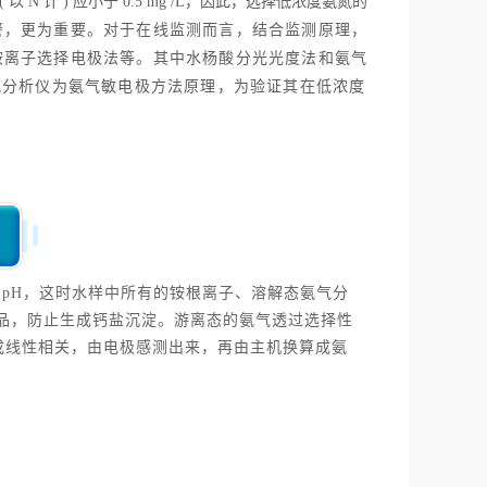
 N 计 ) 应小于 0.5 mg /L，因此，选择低浓度氨氮
的
警，更为重要。对于在线监测而言，结合监测原理，
铵离子选择电极法等。其中水杨酸分光光度法和氨气
线氨氮分析仪为氨气敏电极方法原理，为验证其在低浓度
的pH，这时水样中所有的铵根离子、溶解态氨气分
节样品，防止生成钙盐沉淀。游离态的氨气透过选择性
度成线性相关，由电极感测出来，再由主机换算成氨