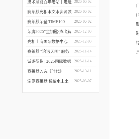
莱默精彩亮相2026上海世
技术赋能百年老站 ׀ 走进
2026-06-02
环会
都江堰：从千年治水智慧
赛莱默亮相水文水资源装
2026-06-02
(
到现代水文监测
备展 | 以数字化和智能化
赛莱默荣登 TIME100
2026-06-02
技术赋能水文现代化建设
2026 全球百强影响力企
荣膺2025“金钥匙·杰出解
2025-12-03
业榜单
决方案”！赛莱默青少年
亮相上海国际数据中心
2025-12-03
水教育行动，浇灌可持续
展！赛莱默助力AI时代数
赛莱默 “治污天团” 服务
2025-11-14
发展未来
智未来
亚洲污水处理厂
诚邀莅临 | 2025国际数据
2025-11-14
中心展
赛莱默入选《时代》
2025-10-11
“2025全球最佳公司”榜单
渝见赛莱默 智绘水未来
2025-08-07
｜专题技术交流会点亮山
城水科技新图景