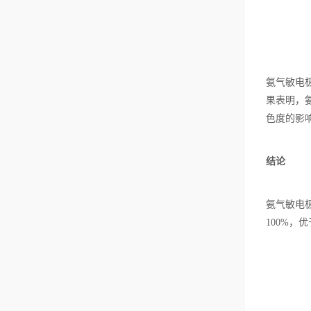
氨气敏电极
果表明，
色度的影
结论
氨气敏电极
100%，