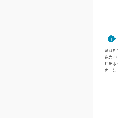
1
测试期间
数为2
厂出水点
内，监测