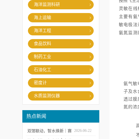
按照《生活饮
海洋监测科研
灵敏在线
主要
有氨
海上运输
敏电极法
海洋工程
氨氮监测
食品饮料
制药工业
石油化工
密度计
氨气敏
子及水
水质监测仪器
透过膜
氮的浓
热点新闻
双馆联动，智水焕新｜赛
2026-06-22