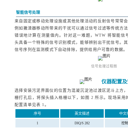
智能信号处理
来自固定或移动处理设施或其他处理活动的反射信号常常
例如撇渣器移动所带来的干扰可以通过信号过滤等传统方
错误地计算在测量值内。针对这一难题，WTW 将智能信号处理
头具备一个特殊的信号识别模式，能够辨别出干扰信号。
信号序列在监测模式下自动排除，提供给用户可靠的数据。
信号处理过程图
仪器配置及
选择安装污泥界面仪的位置为混凝沉淀池过渡区泥斗上方
栅打孔后，将探头插入格栅以下，如图 2 所示。现场采用的是 
配置清单见表 1。
序号
英文描述
中文
1
DIQ/S 282
控