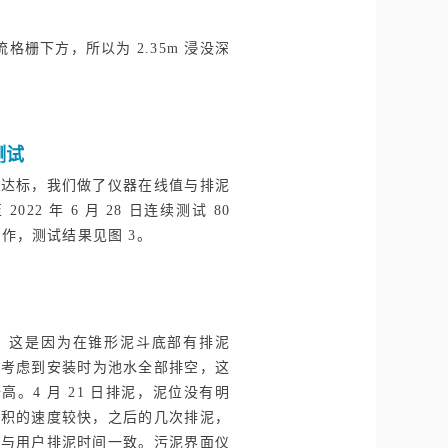
栅下方，所以为 2.35m 浸没深
测试
行达标，我们做了仪器在线值与排泥
022 年 6 月 28 日连续测试 80
作，测试结果见图 3。
.2m，这是因为在锥形泥斗底部有排泥
泥高，考虑到安装时为池水全部排空，这
高。4 月 21 日排泥，泥位没有明
位累积的速度较快，之后的几次排泥，
），与用户排泥时间一致。污泥界面仪