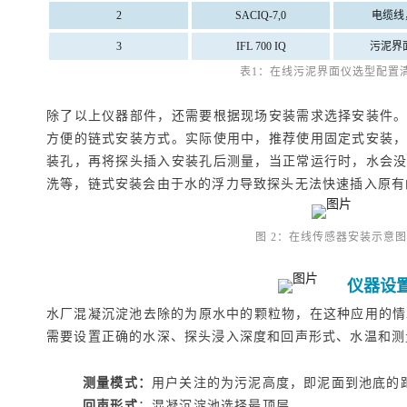
2
SACIQ-7,0
电缆线，
3
IFL 700 IQ
污泥界
表1：在线污泥界面仪选型配置
除了以上仪器部件，还需要根据现场安装需求选择安装件
方便的链式安装方式。实际使用中，推荐使用固定式安装
装孔，再将探头插入安装孔后测量，当正常运行时，水会
洗等，链式安装会由于水的浮力导致探头无法快速插入原有
图 2：在线传感器安装示意图
仪器设
水厂混凝沉淀池去除的为原水中的颗粒物，在这种应用的情况下，
需要设置正确的水深、探头浸入深度和回声形式、水温和测
测量模式：
用户关注的为污泥高度，即泥面到池底的
回声形式
：混凝沉淀池选择最顶层。