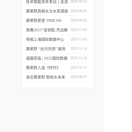
莱默精彩亮相2026上海世
技术赋能百年老站 ׀ 走进
2026-06-02
环会
都江堰：从千年治水智慧
赛莱默亮相水文水资源装
2026-06-02
到现代水文监测
备展 | 以数字化和智能化
赛莱默荣登 TIME100
2026-06-02
技术赋能水文现代化建设
2026 全球百强影响力企
荣膺2025“金钥匙·杰出解
2025-12-03
业榜单
决方案”！赛莱默青少年
亮相上海国际数据中心
2025-12-03
水教育行动，浇灌可持续
展！赛莱默助力AI时代数
赛莱默 “治污天团” 服务
2025-11-14
发展未来
智未来
亚洲污水处理厂
诚邀莅临 | 2025国际数据
2025-11-14
中心展
赛莱默入选《时代》
2025-10-11
“2025全球最佳公司”榜单
渝见赛莱默 智绘水未来
2025-08-07
｜专题技术交流会点亮山
城水科技新图景