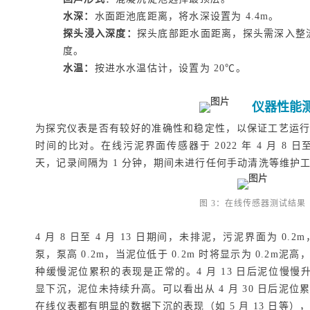
水深：
水面距池底距离，将水深设置为 4.4m。
探头浸入深度：
探头底部距水面距离，探头需深入整流格
度。
水温：
按进水水温估计，设置为 20℃。
仪器性能
为探究仪表是否有较好的准确性和稳定性，以保证工艺运
时间的比对。在线污泥界面传感器于 2022 年 4 月 8 日至 2
天，记录间隔为 1 分钟，期间未进行任何手动清洗等维护工
图 3：在线传感器测试结果
4 月 8 日至 4 月 13 日期间，未排泥，污泥界面为 0
泵，泵高 0.2m，当泥位低于 0.2m 时将显示为 0.2m
种缓慢泥位累积的表现是正常的。4 月 13 日后泥位慢慢升
显下沉，泥位未持续升高。可以看出从 4 月 30 日后泥
在线仪表都有明显的数据下沉的表现（如 5 月 13 日等