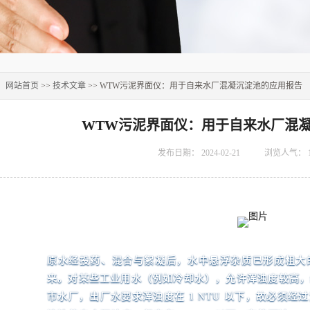
：
网站首页
>>
技术文章
>> WTW污泥界面仪：用于自来水厂混凝沉淀池的应用报告
WTW污泥界面仪：用于自来水厂混
发布日期：
2024-02-21
浏览人气：
原水经投药、混合与絮凝后，水中悬浮杂质已形成粗大
来。对某些工业用水（例如冷却水），允许浑浊度较高
市水厂，出厂水要求浑浊度在 1 NTU 以下，故必须