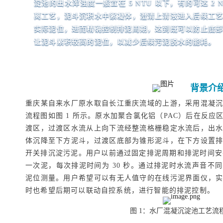
淀池的出水浑浊度一般宜在 5 NTU 以下，有的可达 2
离工艺，泥斗沉积水中絮凝体，澄清上清液进入后续工
实际泥位，进而精确控制排泥周期，达到既可以防止底
让泥斗累积较高的泥位，以减少后续污泥脱水的能耗。
背景介
重庆某自来水厂原水取自长江重庆流域的上游，采用混凝
流程图如图 1 所示。原水加聚合氯化铝（PAC）后在反
渡区，过渡区水流从上向下流经整流格栅稳定水流后，出
体沉降至下方泥斗，过渡区底部为锥形泥斗，在下方设置
开关排沉淀污泥。用户以前通过固定排泥周期和排泥时间安排
一次泥，每次排泥时间为 30 秒。通过排泥时水流声音不
泥位测量。用户希望可以有无人值守的在线污泥界面仪，
时也希望后期可以联动自控系统，进行智能的排泥控制。
图 1：水厂混凝沉淀池工艺流