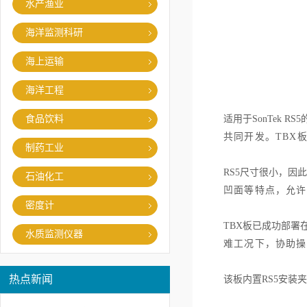
水产渔业
海洋监测科研
海上运输
海洋工程
食品饮料
适用于SonTek R
共同开发。TBX
制药工业
RS5尺寸很小，因此
石油化工
凹面等特点，允
许
密度计
TBX板已成功部署
水质监测仪器
难工况下，协助
操
热点新闻
该板内置RS5安装夹