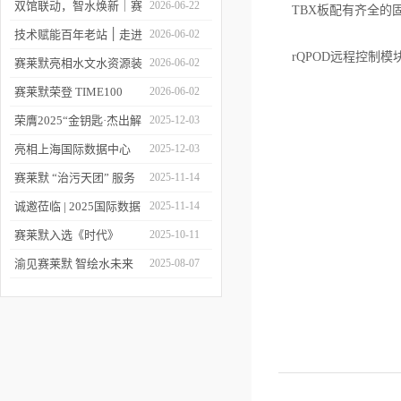
双馆联动，智水焕新｜赛
2026-06-22
TBX板配有齐全的
莱默精彩亮相2026上海世
技术赋能百年老站 ׀ 走进
2026-06-02
rQPOD远程控制模块和
环会
都江堰：从千年治水智慧
赛莱默亮相水文水资源装
2026-06-02
到现代水文监测
备展 | 以数字化和智能化
赛莱默荣登 TIME100
2026-06-02
技术赋能水文现代化建设
2026 全球百强影响力企
荣膺2025“金钥匙·杰出解
2025-12-03
业榜单
决方案”！赛莱默青少年
亮相上海国际数据中心
2025-12-03
水教育行动，浇灌可持续
展！赛莱默助力AI时代数
赛莱默 “治污天团” 服务
2025-11-14
发展未来
智未来
亚洲污水处理厂
诚邀莅临 | 2025国际数据
2025-11-14
中心展
赛莱默入选《时代》
2025-10-11
“2025全球最佳公司”榜单
渝见赛莱默 智绘水未来
2025-08-07
｜专题技术交流会点亮山
城水科技新图景