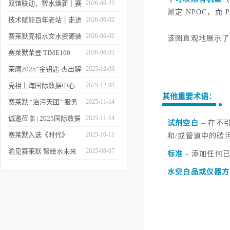
双馆联动，智水焕新｜赛
2026-06-22
测定 NPOC，而
莱默精彩亮相2026上海世
技术赋能百年老站 ׀ 走进
2026-06-02
环会
都江堰：从千年治水智慧
赛莱默亮相水文水资源装
2026-06-02
该图直观地展示了
到现代水文监测
备展 | 以数字化和智能化
赛莱默荣登 TIME100
2026-06-02
技术赋能水文现代化建设
2026 全球百强影响力企
荣膺2025“金钥匙·杰出解
2025-12-03
业榜单
决方案”！赛莱默青少年
亮相上海国际数据中心
2025-12-03
其他重要术语：
水教育行动，浇灌可持续
展！赛莱默助力AI时代数
赛莱默 “治污天团” 服务
2025-11-14
发展未来
智未来
亚洲污水处理厂
诚邀莅临 | 2025国际数据
2025-11-14
试剂空白
– 在不
中心展
赛莱默入选《时代》
2025-10-11
和/或管道中的碳
“2025全球最佳公司”榜单
渝见赛莱默 智绘水未来
2025-08-07
标准
- 添加任何
｜专题技术交流会点亮山
水空白品或仪器方
城水科技新图景