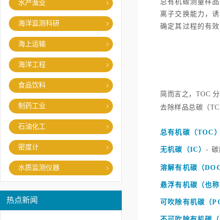
总有机碳测量样品
水产渔业
离子交换能力，诱
海洋监测科研
确定其过程的有效
海上运输
海洋工程
食品饮料
简而言之，TOC 
制药工业
去除样品总碳（T
石油化工
总有机碳（TOC
密度计
无机碳（IC）
- 
溶解有机碳（DO
水质监测仪器
悬浮有机碳（也称
热点新闻
可吹除有机碳（P
不可吹除有机碳（