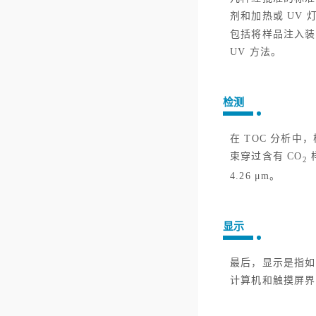
剂和加热或 UV 
包括将样品注入装有
UV 方法。
检测
在 TOC 分析
束穿过含有 CO
2
4.26 μm。
显示
最后，显示是指如
计算机和触摸屏界