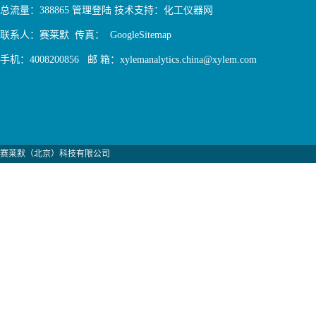
总流量：388865
管理登陆
技术支持：
化工仪器网
联系人：赛莱默 传真：
GoogleSitemap
手机：4008200856 邮 箱：xylemanalytics.china@xylem.com
赛莱默（北京）科技有限公司