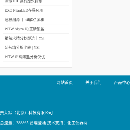
骤及主要的应用行业
测量TOC进行废水控制
EXO NitraLED在暴风雨
中的表现如何？
追根溯源 ｜ 理解点源和
非点源污染
WTW Alyza IQ 正磷酸盐
在线分析仪在污水厂高效
精益求精分秒即达 ׀ YSI
沉淀池的应用
生化分析仪
葡萄糖分析比较 | YSI
2900C生化分析仪与2300
WTW 正磷酸盐分析仪优
STAT PLUS
化除磷降低排放值
|
|
网站首页
关于我们
产品中
赛莱默（北京）科技有限公司
总流量：388865
管理登陆
技术支持：
化工仪器网