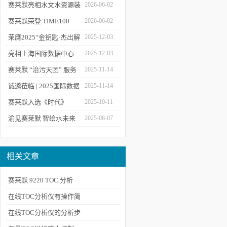
环会
都江堰：从千年治水智慧
赛莱默亮相水文水资源装
2026-06-02
到现代水文监测
备展 | 以数字化和智能化
赛莱默荣登 TIME100
2026-06-02
技术赋能水文现代化建设
2026 全球百强影响力企
荣膺2025“金钥匙·杰出解
2025-12-03
业榜单
决方案”！赛莱默青少年
亮相上海国际数据中心
2025-12-03
水教育行动，浇灌可持续
展！赛莱默助力AI时代数
赛莱默 “治污天团” 服务
2025-11-14
发展未来
智未来
亚洲污水处理厂
诚邀莅临 | 2025国际数据
2025-11-14
中心展
赛莱默入选《时代》
2025-10-11
“2025全球最佳公司”榜单
渝见赛莱默 智绘水未来
2025-08-07
｜专题技术交流会点亮山
城水科技新图景
相关文章
赛莱默 9220 TOC 分析
仪：一体化配置，轻松实
在线TOC分析仪有操作简
现多场景在线监测
单、数据可靠的过程控制
在线TOC分析仪的分析步