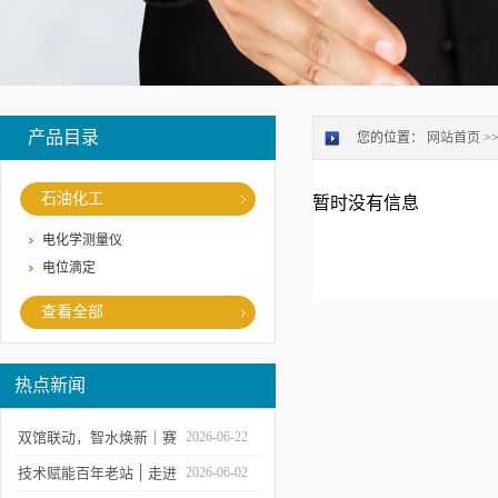
产品目录
您的位置：
网站首页
>
石油化工
暂时没有信息
电化学测量仪
电位滴定
查看全部
热点新闻
双馆联动，智水焕新｜赛
2026-06-22
莱默精彩亮相2026上海世
技术赋能百年老站 ׀ 走进
2026-06-02