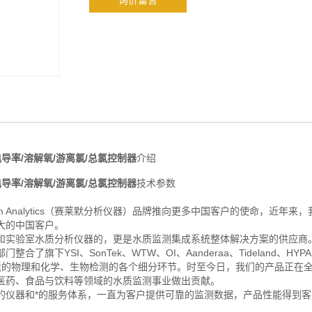
询价留言
电导率/溶解氧/游离氯/总氯控制器
介绍
电导率/溶解氧/游离氯/总氯控制器
技术参数
 Analytics（赛莱默分析仪器）品牌推向更多中国客户的使命，近年来
大的中国客户。
和实验室水质分析仪器的，更是水质监测集成系统整体解决方案的供应商
整合了旗下YSI、SonTek、WTW、OI、Aanderaa、Tideland、HYP
有效覆盖水环境的物理和化学、生物检测的各个细分环节。时至今日，我们的产品正在
、医药、食品与饮料等领域的水质监测事业做出贡献。
的仪器和*的服务体系，一直为客户提供可靠的监测数据，产品性能得到客