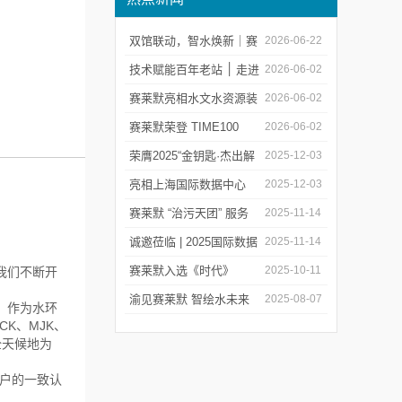
双馆联动，智水焕新｜赛
2026-06-22
莱默精彩亮相2026上海世
技术赋能百年老站 ׀ 走进
2026-06-02
环会
都江堰：从千年治水智慧
赛莱默亮相水文水资源装
2026-06-02
到现代水文监测
备展 | 以数字化和智能化
赛莱默荣登 TIME100
2026-06-02
技术赋能水文现代化建设
2026 全球百强影响力企
荣膺2025“金钥匙·杰出解
2025-12-03
业榜单
决方案”！赛莱默青少年
亮相上海国际数据中心
2025-12-03
水教育行动，浇灌可持续
展！赛莱默助力AI时代数
赛莱默 “治污天团” 服务
2025-11-14
发展未来
智未来
亚洲污水处理厂
诚邀莅临 | 2025国际数据
2025-11-14
中心展
赛莱默入选《时代》
2025-10-11
，我们不断开
“2025全球最佳公司”榜单
渝见赛莱默 智绘水未来
2025-08-07
。作为水环
ACK、MJK、
｜专题技术交流会点亮山
全天候地为
城水科技新图景
户的一致认