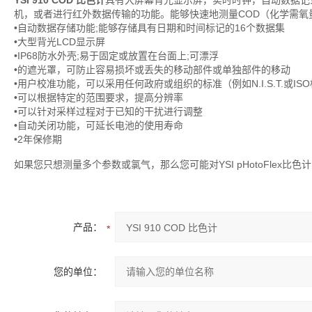
YSI 910 COD 比色计
具有大屏幕背光显示屏，实时时钟，自动数据记
机，或者进行红外数据传输的功能。能够快速地测量COD（化学需氧量
•自动数据存储功能;能够存储具有日期和时间标记的16个数据集
•大型背光LCD显示屏
•IP68防水外壳;易于固定或放置在台面上;可漂浮
•的遮光罩，可防止容易损坏或丢失的移动部件或单独部件的移动
•用户校准功能，可以采用任何政府或组织的标准（例如N.I.S.T.或IS
•可以根据特定的范围要求，提高分辨率
•可以针对采样过程对于已知的干扰进行调整
•自动关闭功能，可延长电池的使用寿命
•2年保修期
如果您只想测量多个参数或氯气，那么您可能对YSI pHotoFlex比色计
产品：
您的单位：