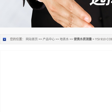
您的位置：
网站首页
>>
产品中心
>>
地表水
>>
便携水质测量
> YSI 910 C