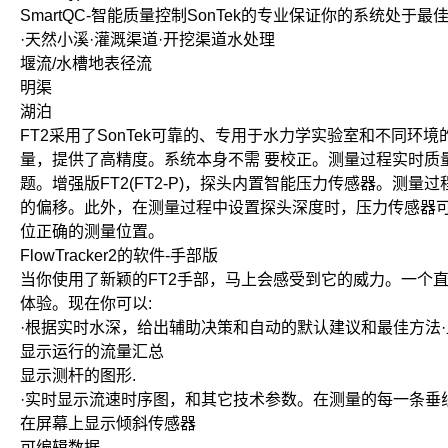
SmartQC-智能质量控制SonTek的专业保证你的系统处于
·天然小溪·灌溉渠道·开挖渠道水处理
堰流/水槽地表径流
明渠
湖泊
FT2采用了SonTek可靠的、专用于水力学实验室和不同环
量，提供了高精度。系统本身不需 要校正。测量过程实时质
题。增强版FT2(FT2-P)，探头内置智能压力传感器。测
的偏移。此外，在测量过程中设置探头深度时，压力传感器可以准
位正确的测量位置。
FlowTracker2的软件-手部版
当你使用了新颖的FT2手部，马上会感受到它的威力。一个
体验。现在你可以:
·根据实时水深，给出辅助决策和自动的默认建议和最佳方法
显示运行的流量汇总
显示测杆的图形.
·实时显示流速时序图，和其它技术参数。在测量的每一条垂
在屏幕上显示倾斜传感器
可编辑数据