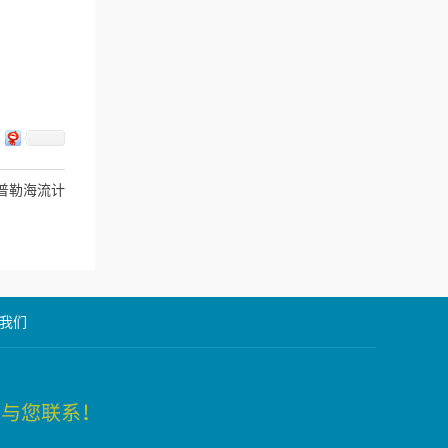
e-多普勒海流计
我们