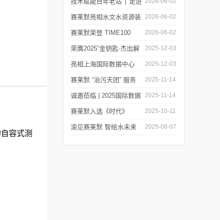
莱默精彩亮相2026上海世
技术赋能百年老站 ׀ 走进
2026-06-02
环会
都江堰：从千年治水智慧
赛莱默亮相水文水资源装
2026-06-02
到现代水文监测
备展 | 以数字化和智能化
赛莱默荣登 TIME100
2026-06-02
技术赋能水文现代化建设
2026 全球百强影响力企
荣膺2025“金钥匙·杰出解
2025-12-03
业榜单
决方案”！赛莱默青少年
亮相上海国际数据中心
2025-12-03
水教育行动，浇灌可持续
展！赛莱默助力AI时代数
赛莱默 “治污天团” 服务
2025-11-14
发展未来
智未来
亚洲污水处理厂
诚邀莅临 | 2025国际数据
2025-11-14
中心展
赛莱默入选《时代》
2025-10-11
“2025全球最佳公司”榜单
渝见赛莱默 智绘水未来
2025-08-07
的自容式测
｜专题技术交流会点亮山
城水科技新图景