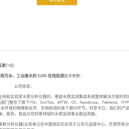
询价留言
监测
介绍：
政污水、工业废水的 COD 在线监测
技术参数：
公司信息：
线和实验室水质分析仪器的，更是水质监测集成系统整体解决方案的供
部门整合了旗下YSI、SonTek、WTW、OI、Aanderaa、Tideland、HY
产品线有效覆盖水环境的物理和化学、生物检测的各个细分环节。时至今日，我们的
环保、医药、食品与饮料等领域的水质监测事业做出贡献。
ics(赛莱默分析仪器)业务单元在中国地区的全资子公司与运营中心，负责所有