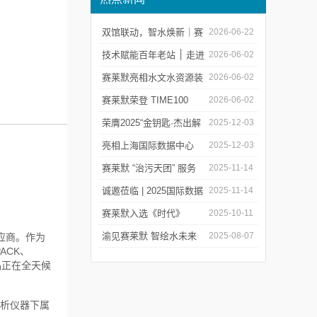
双馆联动，智水焕新｜赛
2026-06-22
莱默精彩亮相2026上海世
技术赋能百年老站 ׀ 走进
2026-06-02
环会
都江堰：从千年治水智慧
赛莱默亮相水文水资源装
2026-06-02
到现代水文监测
备展 | 以数字化和智能化
赛莱默荣登 TIME100
2026-06-02
技术赋能水文现代化建设
2026 全球百强影响力企
荣膺2025“金钥匙·杰出解
2025-12-03
业榜单
决方案”！赛莱默青少年
亮相上海国际数据中心
2025-12-03
水教育行动，浇灌可持续
展！赛莱默助力AI时代数
赛莱默 “治污天团” 服务
2025-11-14
发展未来
智未来
亚洲污水处理厂
诚邀莅临 | 2025国际数据
2025-11-14
中心展
赛莱默入选《时代》
2025-10-11
“2025全球最佳公司”榜单
渝见赛莱默 智绘水未来
2025-08-07
应商。作为
PACK、
｜专题技术交流会点亮山
产品正在全天候
城水科技新图景
分析仪器下属