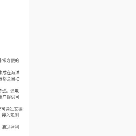
非常方便的
集成在海洋
器都会自动
特点。通电
用户提供可
统可通过安德
理。接入观测
，通过控制