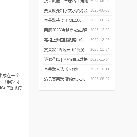
莱默精彩亮相2026上海世
技术赋能百年老站 ׀ 走进
2026-06-02
环会
都江堰：从千年治水智慧
赛莱默亮相水文水资源装
2026-06-02
到现代水文监测
备展 | 以数字化和智能化
赛莱默荣登 TIME100
2026-06-02
技术赋能水文现代化建设
2026 全球百强影响力企
荣膺2025“金钥匙·杰出解
2025-12-03
业榜单
决方案”！赛莱默青少年
亮相上海国际数据中心
2025-12-03
水教育行动，浇灌可持续
展！赛莱默助力AI时代数
赛莱默 “治污天团” 服务
2025-11-14
发展未来
智未来
亚洲污水处理厂
诚邀莅临 | 2025国际数据
2025-11-14
中心展
赛莱默入选《时代》
2025-10-11
集成在一个
“2025全球最佳公司”榜单
渝见赛莱默 智绘水未来
2025-08-07
控制器控制
CaP智能传
｜专题技术交流会点亮山
城水科技新图景