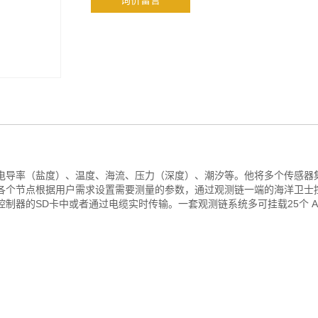
询价留言
电导率（盐度）、温度、海流、压力（深度）、潮汐等。他将多个传感器
各个节点根据用户需求设置需要测量的参数，通过观测链一端的海洋卫士
器的SD卡中或者通过电缆实时传输。一套观测链系统多可挂载25个 Ai