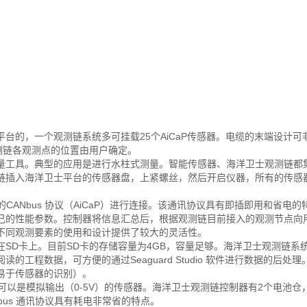
台的，一个观测链系统多可挂载25个AiCaP传感器。电缆的末端设计可
测链各观测点的位置由用户确定。
量工具。典型的应用是进行水柱式测量。智能传感器、海洋卫士观测链都
链插入海洋卫士平台的传感器盘，上紧螺丝，然后开启仪器，所有的传感
CANbus 协议（AiCaP）进行连接。该通讯协议具有即插即用和省电的
己的性能参数。控制器将信息汇总后，根据观测链目前接入的观测节点向
不同观测要素的使用和设计提供了较大的灵活性。
SD卡上。目前SD卡的存储容量为4GB，容量足够。海洋卫士观测链系
工程数据，可方便的通过Seaguard Studio 软件进行数据的后处
易于传感器的识别）。
可以是模拟输出（0-5V）的传感器。海洋卫士观测链控制器有2个电池仓
bus 通讯协议具有耗电非常省的特点。