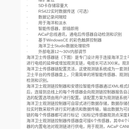
· SD卡存储容量大
· RS422实时数据传送（可选）
· 数据记录间隔短
· 用于海洋和淡水
· 智能传感器，即插即用
· AiCaP总线通讯，通电后传感器自动检测和识别
· 基于WindowsCE 的彩色触屏控制器
· 海洋卫士Studio数据处理软件
· 外部电源12～30V内部调节
海洋卫士传感器链（下图）是专门设计用于连接海洋卫士平
进行电缆的延伸或增加观测支链，电缆长可达300米。观
海洋卫士传感器链配置灵活，这使观测链系统成为一套测
卫士平台的传感器盘上，只需简单的将智能传感器、观测
检测和识别。
海洋卫士观测链控制器和安德拉智能传感器通过XML格式的
后，连接到总线上的每个传感器会向观测链控制器报告自
选的配置选项由用户进行配置。该配置方案为观测链系统
海洋卫士观测链控制器可自容式进行数据存储，数据存储在
拉实时数采软件进行实时通讯和数据传输，输出数据为可阅读的
链的每个传感器都可进行标记（如标记传感器观测点深度
海洋卫士观测链控制器传感器盘可接6个传感器，其中4个
器的内置电池对观测链进行供电，用于观测，AiCaP CAN