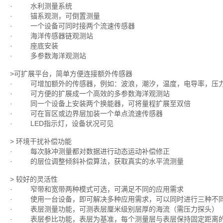
· 水利测量系统
· 锚系观测，可倒置测量
· 一个设备可同时接两个流速传感器
· 海洋传感器链观测站
· 座底安装
· 多参数海洋观测站
>可扩展平台，简单方便连接额外传感器
· 可增加额外的传感器，例如：波浪，潮汐，温度，电导率，压力
· 可方便的扩展成一个高效的多参数海洋观测站
· 同一个设备上安装两个换能器，可将量程扩展至双倍
· 可在盲区或边界层加装一个单点流速传感器
· LED指示灯，设备状况可见
> 环境干扰补偿功能
· 每次脉冲测量都对数据进行动态运动补偿修正
· 的层位调整倾斜补偿算法，获取真实的水平流测量
> 较好的灵活性
· 窄带和宽带两种模式可选，可满足不同的应用需求
· 使用一台设备，即可解决多种应用需求，可以同时进行三种不
· 表层测量功能，可测表层厘米级别层厚的海流（需压力探头）
· 表层参比功能，表层为基准，每个测量层与表层保持固定距离