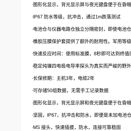
·图形化显示，背光显示屏与夜光键盘便于在昏
·IP67 防水等级，抗冲击，通过1m跌落测试
·电池仓与仪器电路仓独立分隔密封，即使电池仓
·橡胶压膜保护套提供了额外的耐用性。军用等
·快速反应时间：使用标准膜，8秒即可达到终值的
·稳定纯镍四电极电导率探头为真实而严峻的野外
·长保修期：主机3年，电缆2年
·可存储50组数据，无需手工记录数据
·图形化显示，背光显示屏和夜光键盘便于在昏
·坚固，IP67，抗冲击和防水，即便是未加电
·MS 接头，快速插拔，防水，连接可靠稳固