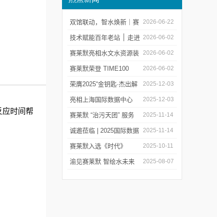
双馆联动，智水焕新｜赛
2026-06-22
莱默精彩亮相2026上海世
技术赋能百年老站 ׀ 走进
2026-06-02
环会
都江堰：从千年治水智慧
赛莱默亮相水文水资源装
2026-06-02
到现代水文监测
备展 | 以数字化和智能化
赛莱默荣登 TIME100
2026-06-02
技术赋能水文现代化建设
2026 全球百强影响力企
荣膺2025“金钥匙·杰出解
2025-12-03
业榜单
决方案”！赛莱默青少年
亮相上海国际数据中心
2025-12-03
反应时间帮
水教育行动，浇灌可持续
展！赛莱默助力AI时代数
赛莱默 “治污天团” 服务
2025-11-14
发展未来
智未来
亚洲污水处理厂
诚邀莅临 | 2025国际数据
2025-11-14
中心展
赛莱默入选《时代》
2025-10-11
“2025全球最佳公司”榜单
渝见赛莱默 智绘水未来
2025-08-07
｜专题技术交流会点亮山
城水科技新图景